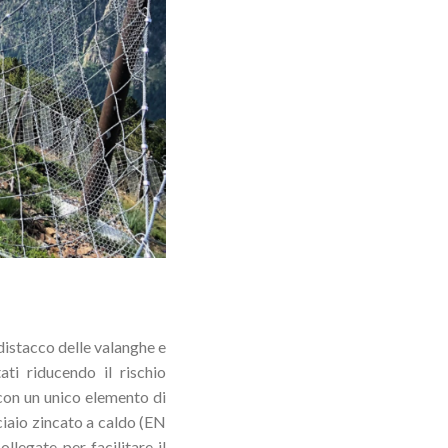
distacco delle valanghe e
ti riducendo il rischio
con un unico elemento di
cciaio zincato a caldo (EN
llegate per facilitare il