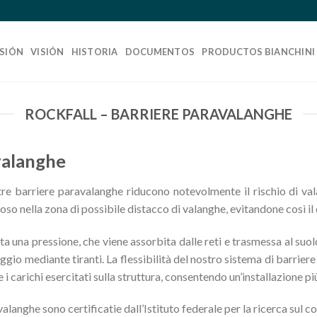
SIÓN
VISIÓN
HISTORIA
DOCUMENTOS
PRODUCTOS BIANCHINI
ROCKFALL – BARRIERE PARAVALANGHE
valanghe
tre barriere paravalanghe riducono notevolmente il rischio di val
oso nella zona di possibile distacco di valanghe, evitandone così il
ta una pressione, che viene assorbita dalle reti e trasmessa al suo
aggio mediante tiranti. La flessibilità del nostro sistema di barrie
i carichi esercitati sulla struttura, consentendo un’installazione più
alanghe sono certificatie dall’Istituto federale per la ricerca sul