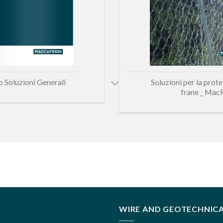
Soluzioni per la prote
 Soluzioni Generali
frane _ Mac
WIRE AND GEOTECHNIC