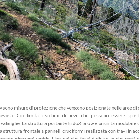
sono misure di protezione che vengono posizionate nelle aree di 
nevoso. Ciò limita i volumi di neve che possono essere sposta
 valanghe. La struttura portante ErdoX Snow è un’unità modulare 
struttura frontale a pannelli cruciformi realizzata con travi in ​​a
nte giunzioni rapide. Uno dei due fasci è diviso in due parti co