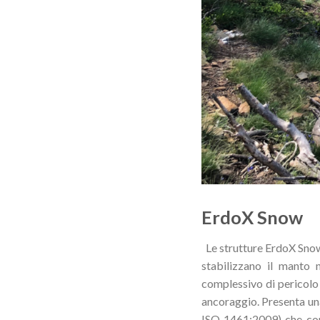
ErdoX Snow
Le strutture ErdoX Snow 
stabilizzano il manto 
complessivo di pericolo
ancoraggio. Presenta una 
ISO 1461:2009) che conse