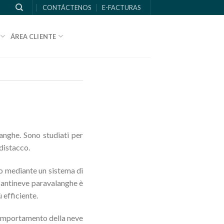
CONTÁCTENOS
E-FACTURAS
ÁREA CLIENTE
anghe. Sono studiati per
 distacco.
lo mediante un sistema di
re antineve paravalanghe è
 efficiente.
 comportamento della neve