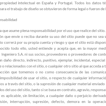
 propiedad intelectual en España y Portugal. Todos los datos té
para el trabajo de diseño se obtuvieron de forma legal o fueron de 
nsabilidad
que asume plena responsabilidad por el uso que realice del sitio
ón que envíe o reciba durante su uso del sitio puede que no sea 
tio correrá por su propia cuenta y riesgo y que el sitio está dispon
ocido todo ello, usted entiende y acepta que, en la mayor medi
ni Ingeniero S.A. ni sus socios, proveedores o proveedores de con
 daño directo, indirecto, punitivo, ejemplar, incidental, especial
o relacionados con el sitio, o cualquier otro sitio al que acceda a
er acción que tomemos o no como consecuencia de las comunica
 imposibilidad de usar el sitio, o respecto de cualquier informaci
s a través del sitio, o la supresión de cualquier material enviado o
s del uso del sitio, tanto si se basa en contrato, agravio, responsa
 es aplicable, sin limitación, a cualquier daño o perjuicio derivado
isión, interrupción, supresión, defecto, demora en la operaci