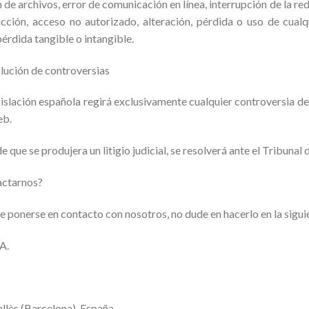
de archivos, error de comunicación en línea, interrupción de la red
ucción, acceso no autorizado, alteración, pérdida o uso de cualqu
érdida tangible o intangible.
lución de controversias
islación española regirá exclusivamente cualquier controversia de
eb.
que se produjera un litigio judicial, se resolverá ante el Tribunal
ctarnos?
te ponerse en contacto con nosotros, no dude en hacerlo en la sigui
A.
lès (Barcelona), España