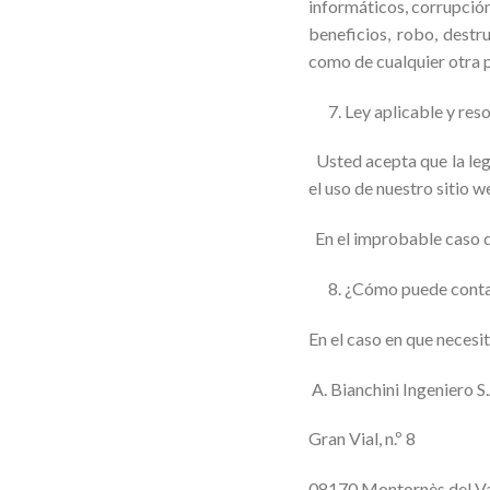
informáticos, corrupción 
beneficios, robo, destr
como de cualquier otra p
7. Ley aplicable y reso
Usted acepta que la leg
el uso de nuestro sitio w
En el improbable caso de 
8. ¿Cómo puede conta
En el caso en que necesi
A. Bianchini Ingeniero S.
Gran Vial, n.º 8
08170 Montornès del Val