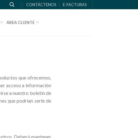
CONTÁCTENOS
E-FACTURAS
ÁREA CLIENTE
productos que ofrecemos.
ner acceso a información
irse a nuestro boletín de
nes que podrían serle de
osotros. Deberá mantener