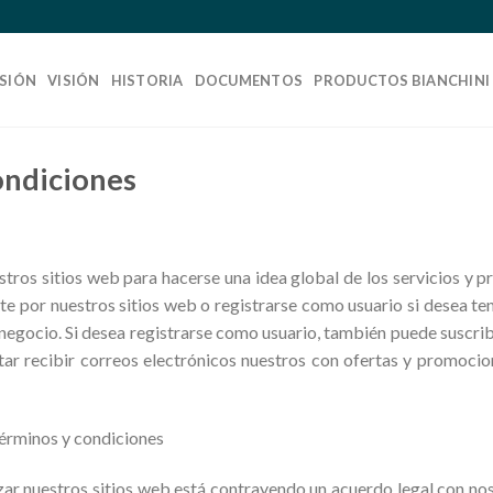
SIÓN
VISIÓN
HISTORIA
DOCUMENTOS
PRODUCTOS BIANCHINI
ondiciones
ros sitios web para hacerse una idea global de los servicios y 
e por nuestros sitios web o registrarse como usuario si desea te
negocio. Si desea registrarse como usuario, también puede suscrib
ptar recibir correos electrónicos nuestros con ofertas y promocio
érminos y condiciones
zar nuestros sitios web está contrayendo un acuerdo legal con n