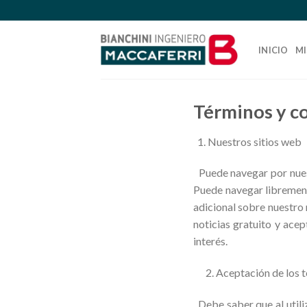
Skip
to
content
INICIO
MI
Términos y c
Nuestros sitios web
Puede navegar por nuest
Puede navegar librement
adicional sobre nuestro 
noticias gratuito y ace
interés.
2. Aceptación de los t
Debe saber que al utili