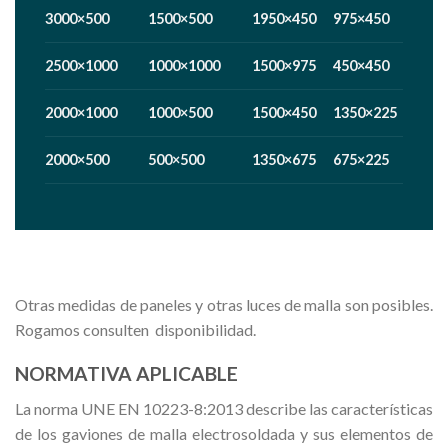
3000×500
1500×500
1950×450
975×450
2500×1000
1000×1000
1500×975
450×450
2000×1000
1000×500
1500×450
1350×225
2000×500
500×500
1350×675
675×225
Otras medidas de paneles y otras luces de malla son posibles.
Rogamos consulten disponibilidad.
NORMATIVA APLICABLE
La norma UNE EN 10223-8:2013 describe las características
de los gaviones de malla electrosoldada y sus elementos de