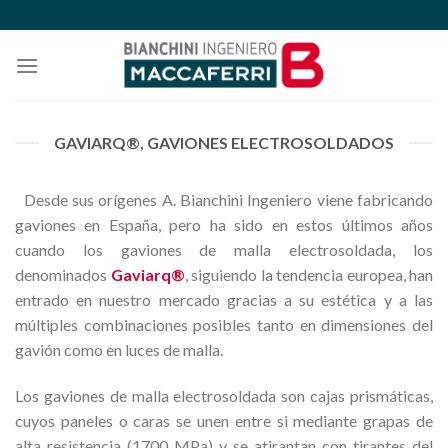
Skip
to
content
GAVIARQ®, GAVIONES ELECTROSOLDADOS
Desde sus orígenes A. Bianchini Ingeniero viene fabricando
gaviones en España, pero ha sido en estos últimos años
cuando los gaviones de malla electrosoldada, los
denominados
Gaviarq®
, siguiendo la tendencia europea, han
entrado en nuestro mercado gracias a su estética y a las
múltiples combinaciones posibles tanto en dimensiones del
gavión como en luces de malla.
Los gaviones de malla electrosoldada son cajas prismáticas,
cuyos paneles o caras se unen entre si mediante grapas de
alta resistencia (1700 MPa) y se atirantan con tirantes del