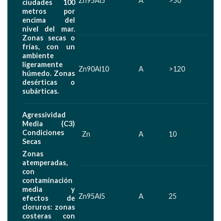
Zn95Al5
A
>50
ciudades 100
metros por
encima del
nivel del mar.
Zonas secas o
frías, con un
ambiente
ligeramente
Zn90Al10
A
>120
húmedo. Zonas
desérticas o
subárticas.
Agressividad
Media (C3)
Condiciones
Zn
A
10
Secas
Zonas
atemperadas,
con
contaminación
media y
Zn95Al5
A
25
efectos de
cloruros: zonas
costeras con