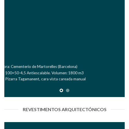
Obra: Bodegas Pago de Carraovejas, Peñafiel (Valladolid)
Malla: 100×100-4,5 . Volumen: 2200 m3
Piedra: Calcaria Blanca Silleria. Cara vista careada manual
REVESTIMENTOS ARQUITECTÓNICOS