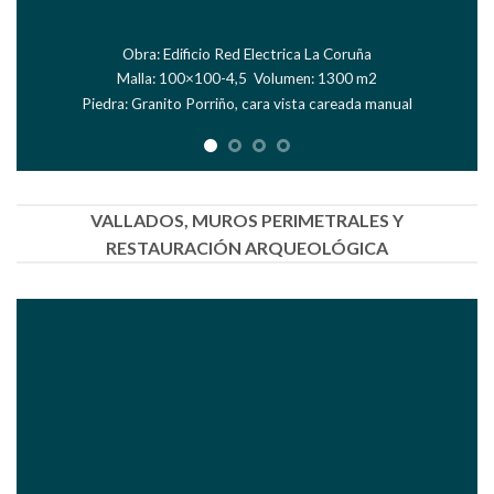
Obra: Avenida Meridiana – Puente de Sarajevo (Barcelona)
Malla: 50×100-4,5 Apaïsada. Superfície: 1400 m2
Piedra: Granodiorita, vertido mecánico
VALLADOS, MUROS PERIMETRALES Y
RESTAURACIÓN ARQUEOLÓGICA