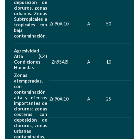
deposición de
cloruros, zonas
urbanas. Zonas
Subtropicales a
Zn90Al10
A
50
tropicales con
baja
contaminación.
Agresividad
Alta (C4)
Condiciones
Zn95Al5
A
10
Humedas
Zonas
atemperadas,
con
contaminación
alta y efectos
Zn90Al10
A
25
importantes de
cloruros: zonas
costeras con
deposición de
cloruros, zonas
urbanas
contaminadas,