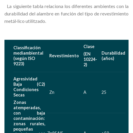
La siguiente tabla relaciona los diferentes ambientes con la
durabilidad del alambre en función del tipo de revestimiento
metál·lico utilitzado.
Clase
Classificación
mediambiental
Durabilidad
(EN
Revestimiento
(según ISO
(años)
10224-
9223)
2)
Agresividad
Baja (C2)
Condiciones
Zn
A
25
Secas
Zonas
atemperadas,
con baja
contaminación:
zonas rurales,
pequeñas