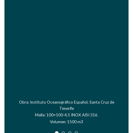
Obra: Muro perimetral urbanitzación Valdebebas (Madrid)
Malla: 100×100-4,5. Volumen: 3018 m3
Piedra: Granodiorita. cara vista careada manual, coronación
vacío