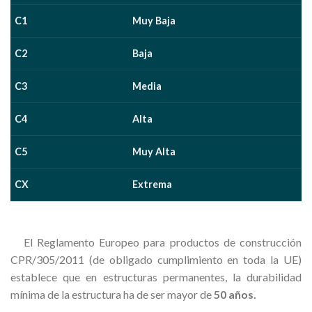
C1
Muy Baja
C2
Baja
C3
Medi
a
C4
Alta
C5
Muy Alta
CX
Extrema
El Reglamento Europeo para productos de construcción
CPR/305/2011 (de obligado cumplimiento en toda la UE)
establece que en estructuras permanentes, la durabilidad
mínima de la estructura ha de ser mayor de
50 años.