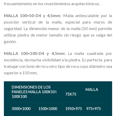
frecuentemento en los revestimientos arquitectónicos.
MALLA 100×50-D4 y 4,5mm:
Malla antiescalable por la
posición vertical de la malla, especial para muros de
seguridad. La dimensión menor de la malla (50 mm) permite
utilizar piedra de menor tamaño sin riesgo que se salga del
gavión.
MALLA 100×100-D4 y 4,5mm:
La malla cuadrada por
exceléncia, da mucha visibilidad a la piedra. Es perfecta para
trabajar con bolo de río u otro tipo de roca cuyo diámetro sea
superior a 150 mm.
DIMENSIONES DE LOS
MALLA
PANELES MALLA 100X50 I
75X75
100X100
3000×1000
1500×1000
1950×975
975×975