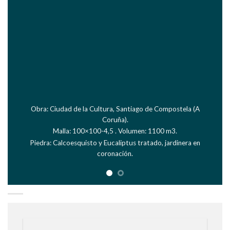
Obra: Bodegas Pago de Carraovejas, Peñafiel (Valladolid)
Malla: 100×100-4,5 . Volumen: 2200 m3
Piedra: Calcaria Blanca Silleria. Cara vista careada manual
Catálogo General de Soluciones