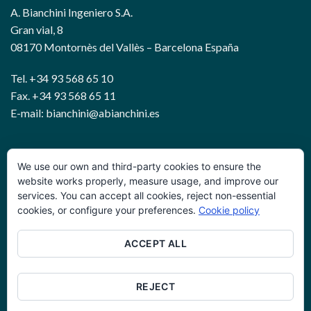
08170 Montornès del Vallès – Barcelona España
Tel. +34 93 568 65 10
Fax. +34 93 568 65 11
E-mail: bianchini@abianchini.es
WIRE AND GEOTECHNICAL SOLUTIONS
We use our own and third-party cookies to ensure the
Política de privacidad
website works properly, measure usage, and improve our
services. You can accept all cookies, reject non-essential
Términos y condiciones
cookies, or configure your preferences.
Cookie policy
Política de cookies
ACCEPT ALL
Glosario
Trabaje con nosotros
REJECT