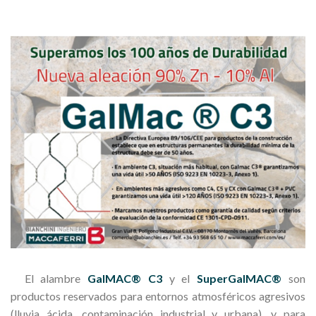
El alambre
GalMAC® C3
y el
SuperGalMAC®
son
productos reservados para entornos atmosféricos agresivos
(lluvia ácida, contaminación industrial y urbana), y para