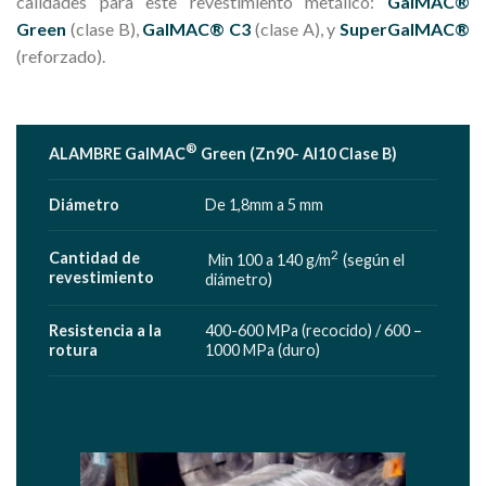
calidades para este revestimiento metálico:
GalMAC®
Green
(clase B),
GalMAC® C3
(clase A), y
SuperGalMAC®
(reforzado).
®
ALAMBRE GalMAC
Green (Zn90- Al10 Clase B)
Diámetro
De 1,8mm a 5 mm
2
Cantidad de
Min 100 a 140 g/m
(según el
revestimiento
diámetro)
Resistencia a la
400-600 MPa (recocido) / 600 –
rotura
1000 MPa (duro)