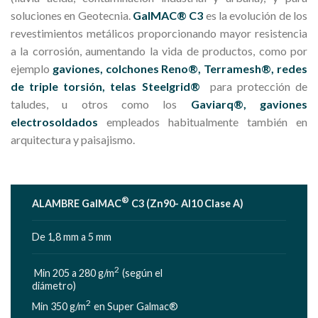
soluciones en Geotecnia.
GalMAC® C3
es la evolución de los
revestimientos metálicos proporcionando mayor resistencia
a la corrosión, aumentando la vida de productos, como por
ejemplo
gaviones, colchones Reno®, Terramesh®, redes
de triple torsión, telas Steelgrid®
para protección de
taludes, u otros como los
Gaviarq®, gaviones
electrosoldados
empleados habitualmente también en
arquitectura y paisajismo.
®
ALAMBRE GalMAC
C3 (Zn90- Al10 Clase A)
De 1,8 mm a 5 mm
2
Min 205 a 280 g/m
(según el
diámetro)
2
Min 350 g/m
en Super Galmac®