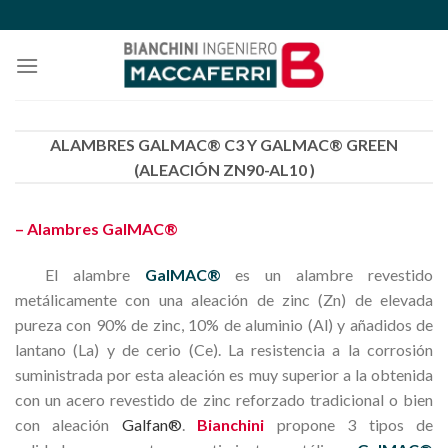
Skip
to
content
ALAMBRES GALMAC® C3 Y GALMAC® GREEN
(ALEACIÓN ZN90-AL10 )
– Alambres GalMAC®
El alambre
GalMAC®
es un alambre revestido
metálicamente con una aleación de zinc (Zn) de elevada
pureza con 90% de zinc, 10% de aluminio (Al) y añadidos de
lantano (La) y de cerio (Ce). La resistencia a la corrosión
suministrada por esta aleación es muy superior a la obtenida
con un acero revestido de zinc reforzado tradicional o bien
con aleación
Galfan®
.
Bianchini
propone 3 tipos de