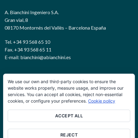
A. Bianchini Ingeniero S.A.
Gran vial, 8
08170 Montornès del Vallès – Barcelona España
Tel. +34 93 568 65 10
Fax. +34 93 568 65 11
E-mail: bianchini@abianchini.es
WIRE AND GEOTECHNICAL SOLUTIONS
We use our own and third-party cookies to ensure the
website works properly, measure usage, and improve our
services. You can accept all cookies, reject non-essential
Política de privacidad
cookies, or configure your preferences.
Cookie policy
Términos y condiciones
ACCEPT ALL
Política de cookies
Glosario
REJECT