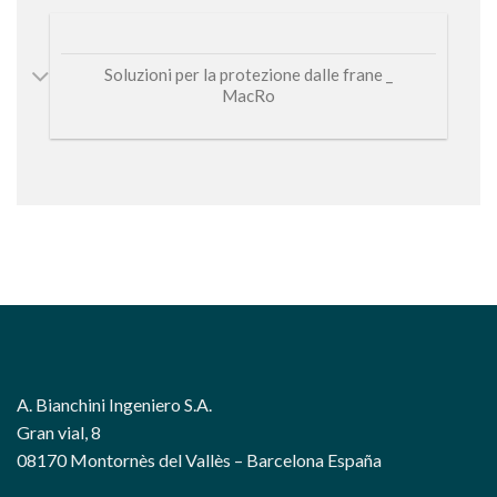
Soluzioni per la protezione dalle frane _
MacRo
A. Bianchini Ingeniero S.A.
Gran vial, 8
08170 Montornès del Vallès – Barcelona España