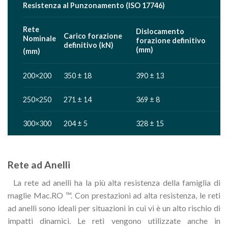
Resistenza al Punzonamento (ISO 17746)
Rete
Dislocamento
Carico forazione
Nominale
forazione definitivo
definitivo (kN)
(mm)
(mm)
200×200
350 ± 18
390 ± 13
250×250
271 ± 14
369 ± 8
300×300
204 ± 5
328 ± 15
Rete ad Anelli
La rete ad anelli ha la più alta resistenza della famiglia di
maglie Mac.RO ™. Con prestazioni ad alta resistenza, le reti
ad anelli sono ideali per situazioni in cui vi è un alto rischio di
impatti dinamici. Le reti vengono utilizzate anche in