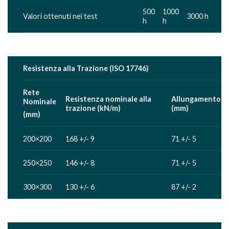
500
1000
Valori ottenuti nei test
3000 h
h
h
Resistenza alla Trazione (ISO 17746)
Rete
Resistenza nominale alla
Allungamento
Nominale
trazione (kN/m)
(mm)
(mm)
200×200
168 +/- 9
71 +/- 5
250×250
146 +/- 8
71 +/- 5
300×300
130 +/- 6
87 +/- 2