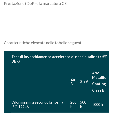
Prestazione (DoP) e la marcatura CE.
Caratteristiche elencate nelle tabelle seguenti:
Test di invecchiamento accelerato di nebbia salina (< 5%
DBR)
Adv.
Metallic
Zn
Zn A
B
Coating
Clase B
Valori minimi a secondo la norma
200
500
1000 h
ISO 17746
h
h