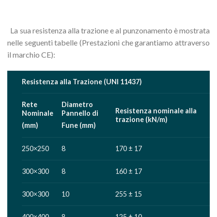
La sua resistenza alla trazione e al punzonamento è mostrata
nelle seguenti tabelle (Prestazioni che garantiamo attraverso
il marchio CE):
Resistenza alla Trazione (UNI 11437)
Rete
Diametro
Resistenza nominale alla
Nominale
Pannello di
trazione (kN/m)
(mm)
Fune (mm)
250×250
8
170 ± 17
300×300
8
160 ± 17
300×300
10
255 ± 15
400×400
8
125 ± 10