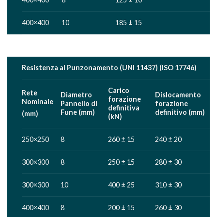
400×400
10
185 ± 15
Resistenza al Punzonamento (UNI 11437) (ISO 17746)
Carico
Rete
Diametro
Dislocamento
forazione
Nominale
Pannello di
forazione
definitiva
Fune (mm)
definitivo (mm)
(mm)
(kN)
250×250
8
260 ± 15
240 ± 20
300×300
8
250 ± 15
280 ± 30
300×300
10
400 ± 25
310 ± 30
400×400
8
200 ± 15
260 ± 30