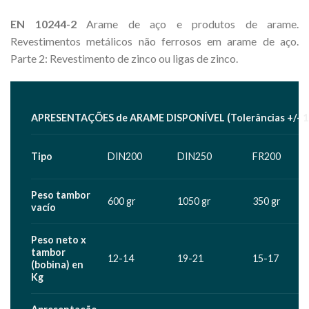
EN 10244-2
Arame de aço e produtos de arame.
Revestimentos metálicos não ferrosos em arame de aço.
Parte 2: Revestimento de zinco ou ligas de zinco.
APRESENTAÇÕES de ARAME DISPONÍVEL (Tolerâncias +/- 
Tipo
DIN200
DIN250
FR200
Peso tambor
600 gr
1050 gr
350 gr
vacío
Peso neto x
tambor
12-14
19-21
15-17
(bobina) en
Kg