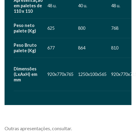
Apresentação
em paletes de
48 u.
40 u.
48 u.
110 x 110
Peso neto
625
800
768
palete (Kg)
Peso Bruto
677
864
810
palete (Kg)
Dimensões
(LxAxH) em
920x770x765
1250x100x565
920x770x71
mm
Outras apresentações, consultar.