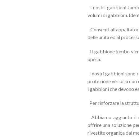
I nostri gabbioni Jumbo 
volumi di gabbioni. Iden
Consenti
all’appaltator
delle
unità ed
al processo
Il gabbione jumbo viene 
opera.
I nostri gabbioni sono re
protezione verso la corr
i gabbioni che devono ess
Per rinforzare la struttur
Abbiamo aggiunto il n
offrire una soluzione per
rivestite organica dal m