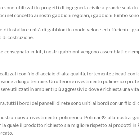
sono utilizzati in progetti di ingegneria civile a grande scala in 
tici nel concetto ai nostri gabbioni regolari, i gabbioni Jumbo sono
e di installare
unità di gabbioni in modo veloce ed efficiente, gra
 di costruzione.
consegnato in kit, i nostri gabbioni vengono assemblati e riempi
alizzati con filo di acciaio di alta qualità, fortemente zincati con l
osione a lungo termine. Un ulteriore rivestimento polimerico prote
ere utilizzati in ambienti più aggressivi o dove è richiesta una vita 
a, tutti i bordi dei pannelli di rete sono uniti ai bordi con un filo 
ostro nuovo rivestimento polimerico Polimac® alla nostra gam
 la quale il prodotto richiesto sia migliore rispetto ai prodotti in
ercato.