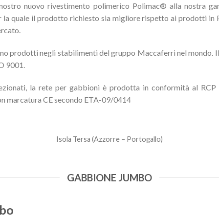
ostro nuovo rivestimento polimerico Polimac® alla nostra gam
 la quale il prodotto richiesto sia migliore rispetto ai prodotti in
ercato.
o prodotti negli stabilimenti del gruppo Maccaferri nel mondo. I
SO 9001.
ezionati, la rete per gabbioni è prodotta in conformità al RCP
con marcatura CE secondo ETA-09/0414
Isola Tersa (Azzorre – Portogallo)
GABBIONE JUMBO
mbo