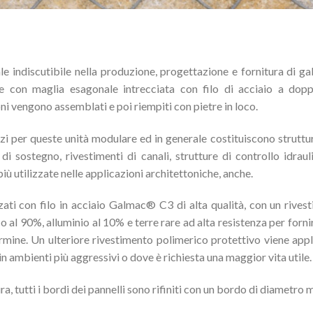
 indiscutibile nella produzione, progettazione e fornitura di ga
 con maglia esagonale intrecciata con filo di acciaio a dopp
ni vengono assemblati e poi riempiti con pietre in loco.
zi per queste unità
modulare ed in
generale costituiscono strutture
i sostegno, rivestimenti di canali, strutture di controllo idrau
iù utilizzate nelle applicazioni architettoniche, anche.
ati con filo in acciaio Galmac® C3 di alta qualità, con un rives
o al 90%, alluminio al 10% e terre rare ad alta resistenza per forn
rmine. Un ulteriore rivestimento polimerico protettivo viene app
 in ambienti più aggressivi o dove è richiesta una maggior
vita utile
.
ra, tutti i bordi dei pannelli sono rifiniti con un bordo di diametro