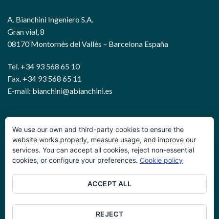
A. Bianchini Ingeniero S.A.
Gran vial, 8
08170 Montornès del Vallès – Barcelona España
Tel. +34 93 568 65 10
Fax. +34 93 568 65 11
E-mail: bianchini@abianchini.es
WIRE AND GEOTECHNICAL SOLUTIONS
We use our own and third-party cookies to ensure the
website works properly, measure usage, and improve our
services. You can accept all cookies, reject non-essential
Política de privacidad
cookies, or configure your preferences.
Cookie policy
Términos y condiciones
ACCEPT ALL
Política de cookies
Glosario
REJECT