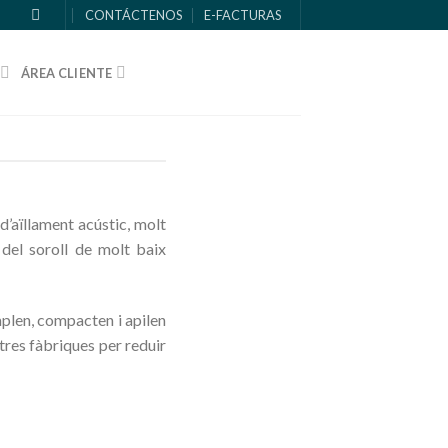
CONTÁCTENOS
E-FACTURAS
ÁREA CLIENTE
aïllament acústic, molt
 del soroll de molt baix
mplen, compacten i apilen
tres fàbriques per reduir