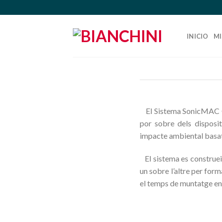
Skip
to
content
INICIO
MI
El Sistema SonicMAC GB
por sobre dels disposit
impacte ambiental basa
El sistema es construeix
un sobre l’altre per for
el temps de muntatge en