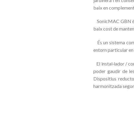
jardinera i en conse
baix en complement a
SonicMAC GBN és un
baix cost de manten
És un sistema comp
entorn particular en 
El instal·lador / co
poder gaudir de le
Dispositius reducto
harmonitzada segon