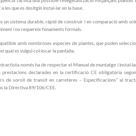
qüència facilita una possible revegetalització mitjançant plantes
 les que es desitgin instal·lar en la base.
 sistema durable, ràpid de construir i en comparació amb soluc
iment i no requereix fonaments formals.
atible amb nombroses especies de plantes, que poden seleccion
el qual es vulgui col·locar la pantalla.
ntractista només ha de respectar el Manual de muntatge i instal·l
s prestacions declarades en la certificació CE obligatòria seg
rs de soroll de transit en carreteres – Especificacions” al tra
s la Directiva 89/106/CEE.