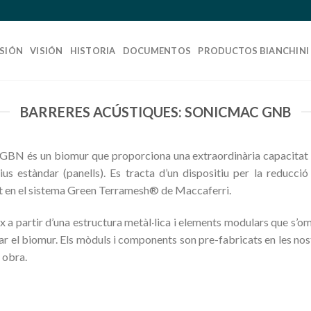
SIÓN
VISIÓN
HISTORIA
DOCUMENTOS
PRODUCTOS BIANCHINI
BARRERES ACÚSTIQUES: SONICMAC GNB
N és un biomur que proporciona una extraordinària capacitat d’
ius estàndar (panells). Es tracta d’un dispositiu per la reducció
t en el sistema Green Terramesh® de Maccaferri.
 a partir d’una estructura metàl·lica i elements modulars que s’o
mar el biomur. Els mòduls i components son pre-fabricats en les nos
 obra.