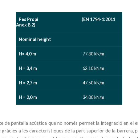
Pes Propi (EN 1794-1:2011
Anex B.2)
Nominal height
H= 4,0 m
77.80 kN/m
H = 3,4 m
62.10 kN/m
H = 2,7 m
47.50 kN/m
H = 2,0 m
34.00 kN/m
de pantalla acústica que no només permet la integració en el e
ue gràcies a les característiques de la part superior de la barrera,