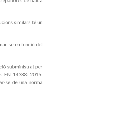
 trepadores de dalt a
ions similars té un
ar-se en funció del
ació subministrat per
ons EN 14388: 2015:
ctar-se de una norma